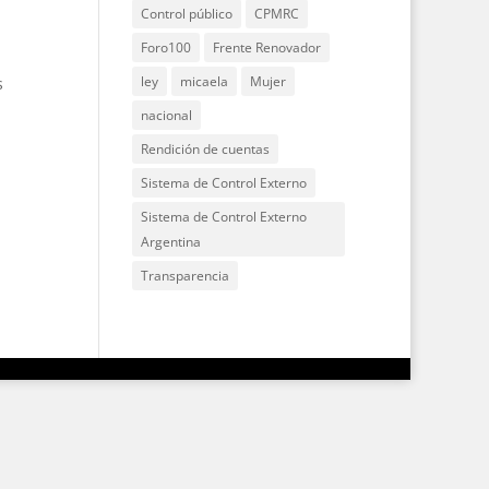
Control público
CPMRC
Foro100
Frente Renovador
ley
micaela
Mujer
s
nacional
Rendición de cuentas
Sistema de Control Externo
Sistema de Control Externo
Argentina
Transparencia