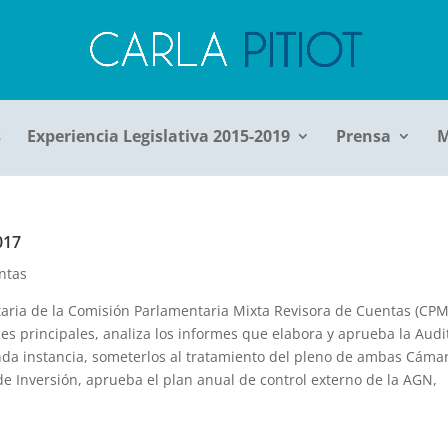
s
Experiencia Legislativa 2015-2019
Prensa
M
017
ntas
ria de la Comisión Parlamentaria Mixta Revisora de Cuentas (CPM
s principales, analiza los informes que elabora y aprueba la Audi
da instancia, someterlos al tratamiento del pleno de ambas Cámar
 Inversión, aprueba el plan anual de control externo de la AGN,