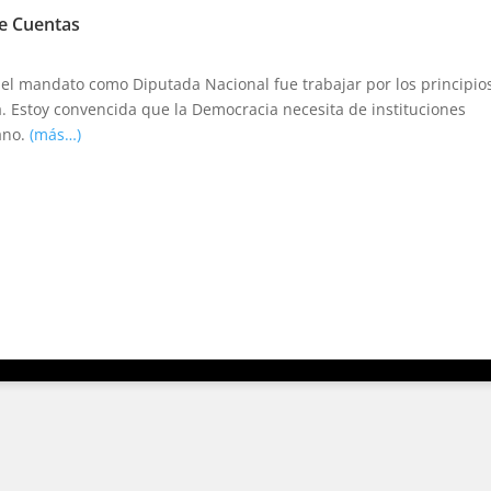
de Cuentas
el mandato como Diputada Nacional fue trabajar por los principio
ia. Estoy convencida que la Democracia necesita de instituciones
ano.
(más…)